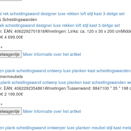
& Scheidingswanden
ek scheidingswand designer luxe rekken loft stijl kast 3-delige set
Nr. EAN: 4062292701818Afmetingen: Links: ca. 120 x 30 x 200 cmMidde
0€
4 699.00€
+
kelwagentje
Meer informatie over het artikel
mermeubels
 plank scheidingswand ontwerp luxe planken kast scheidingswanden 
-Nr. EAN: 4062292354861Afmetingen:Tussenwand: 8847100 * 35 * 198 c
0€
2 199.00€
+
kelwagentje
Meer informatie over het artikel