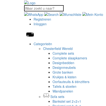
Registreren
Inloggen
Categorieën
Chesterfield Wereld
Complete sets
Complete slaapkamers
Designbedden
Designmeubels
Grote banken
Krukjes & kisten
Oorfauteuils & éénzitters
Tafels & stoelen
Wandpanelen
Sofa sets
Bankstel set 2+2+1
Bankstel set 3+2+1