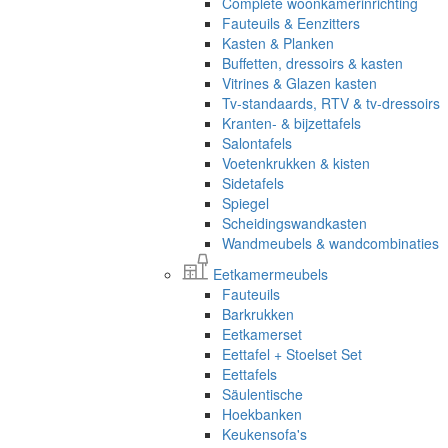
Complete woonkamerinrichting
Fauteuils & Eenzitters
Kasten & Planken
Buffetten, dressoirs & kasten
Vitrines & Glazen kasten
Tv-standaards, RTV & tv-dressoirs
Kranten- & bijzettafels
Salontafels
Voetenkrukken & kisten
Sidetafels
Spiegel
Scheidingswandkasten
Wandmeubels & wandcombinaties
Eetkamermeubels
Fauteuils
Barkrukken
Eetkamerset
Eettafel + Stoelset Set
Eettafels
Säulentische
Hoekbanken
Keukensofa's