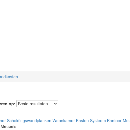
andkasten
eren op:
 Meubels