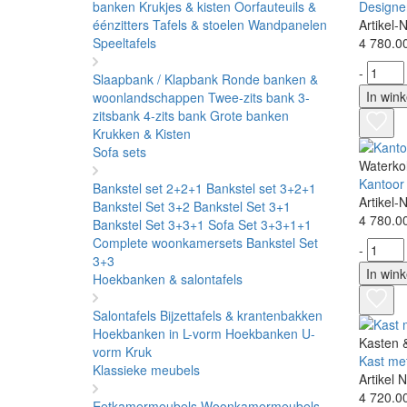
banken
Krukjes & kisten
Oorfauteuils &
Designe
éénzitters
Tafels & stoelen
Wandpanelen
Artikel
Speeltafels
4 780.0
-
Slaapbank / Klapbank
Ronde banken &
In win
woonlandschappen
Twee-zits bank
3-
zitsbank
4-zits bank
Grote banken
Krukken & Kisten
Sofa sets
Waterko
Kantoor
Bankstel set 2+2+1
Bankstel set 3+2+1
Artikel
Bankstel Set 3+2
Bankstel Set 3+1
4 780.0
Bankstel Set 3+3+1
Sofa Set 3+3+1+1
Complete woonkamersets
Bankstel Set
-
3+3
In win
Hoekbanken & salontafels
Salontafels
Bijzettafels & krantenbakken
Hoekbanken in L-vorm
Hoekbanken U-
Kasten 
vorm
Kruk
Kast me
Klassieke meubels
Artikel
4 720.0
Eetkamermeubels
Woonkamermeubels