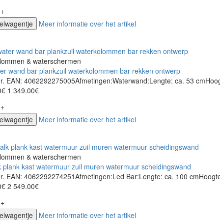
+
kelwagentje
Meer informatie over het artikel
lommen & waterschermen
er wand bar plankzuil waterkolommen bar rekken ontwerp
-Nr. EAN: 4062292275005Afmetingen:Waterwand:Lengte: ca. 53 cmHoogte
0€
1 349.00€
+
kelwagentje
Meer informatie over het artikel
lommen & waterschermen
k plank kast watermuur zuil muren watermuur scheidingswand
Nr. EAN: 4062292274251Afmetingen:Led Bar:Lengte: ca. 100 cmHoogte: 
0€
2 549.00€
+
kelwagentje
Meer informatie over het artikel