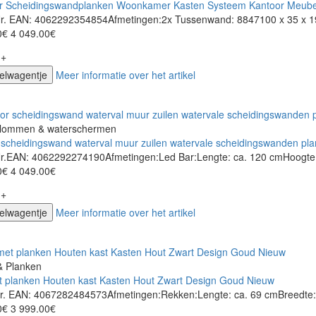
r Scheidingswandplanken Woonkamer Kasten Systeem Kantoor Meube
-Nr. EAN: 4062292354854Afmetingen:2x Tussenwand: 8847100 x 35 x 1
0€
4 049.00€
+
kelwagentje
Meer informatie over het artikel
lommen & waterschermen
 scheidingswand waterval muur zuilen watervale scheidingswanden pla
-Nr.EAN: 4062292274190Afmetingen:Led Bar:Lengte: ca. 120 cmHoogte: 
0€
4 049.00€
+
kelwagentje
Meer informatie over het artikel
& Planken
t planken Houten kast Kasten Hout Zwart Design Goud Nieuw
 Nr. EAN: 4067282484573Afmetingen:Rekken:Lengte: ca. 69 cmBreedte: 
0€
3 999.00€