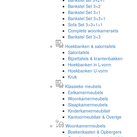
Bankstel Set 3+2
Bankstel Set 3+1
Bankstel Set 3+3+1
Sofa Set 3+3+1+1
Complete woonkamersets
Bankstel Set 3+3
Hoekbanken & salontafels
Salontafels
Bijzettafels & krantenbakken
Hoekbanken in L-vorm
Hoekbanken U-vorm
Kruk
Klassieke meubels
Eetkamermeubels
Woonkamermeubels
Slaapkamermeubels
Kinderkamermeubilair
Kantoormeubilair & Overige
Woonkamermeubels
Boekenkasten & Opbergers