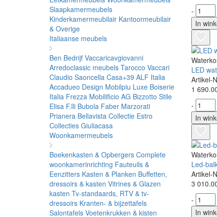
Slaapkamermeubels
-
Kinderkamermeubilair
Kantoormeubilair
In win
& Overige
Italiaanse meubels
Ben Bedrijf
Vaccaricavgiovanni
Waterko
Arredoclassic meubels
Tarocco Vaccari
LED wat
Claudio Saoncella
Casa+39
ALF Italia
Artikel
Accadueo Design
Mobilpiu Luxe
Boiserie
1 690.0
Italia
Frezza
Mobilificio AG
Bizzotto
Stile
-
Elisa
F.lli Bubola
Faber
Marzorati
Prianera
Bellavista Collectie
Estro
In win
Collecties
Giuliacasa
Woonkamermeubels
Boekenkasten & Opbergers
Complete
Waterko
woonkamerinrichting
Fauteuils &
Led-bal
Eenzitters
Kasten & Planken
Buffetten,
Artikel-
dressoirs & kasten
Vitrines & Glazen
3 010.0
kasten
Tv-standaards, RTV & tv-
-
dressoirs
Kranten- & bijzettafels
In win
Salontafels
Voetenkrukken & kisten