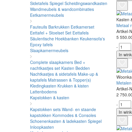
Sidetafels
Spiegel
Scheidingswandkasten
Wandmeubels & wandcombinaties
Eetkamermeubels
Kasten 
Metaal r
Fauteuils
Barkrukken
Eetkamerset
Artikel-
Eettafel + Stoelset Set
Eettafels
5 550.0
Säulentische
Hoekbanken
Keukensofa's
Epoxy tafels
-
Slaapkamermeubels
In win
Complete slaapkamers
Bed +
nachtkastjes set
Kasten
Bedden
Nachtkastjes & sidetafels
Make-up &
Woonka
kaptafels
Matrassen & Topper(s)
Metalen
Kledingkasten
Krukken & kisten
Artikel
Lattenbodems
2 750.0
Kapstokken & kasten
-
Kapstokken sets
Wand- en staande
In win
kapstokken
Kommodes & Consoles
Schoenenkasten & ladekasten
Spiegel
Inloopkasten