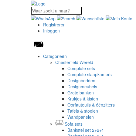
Registreren
Inloggen
Categorieën
Chesterfield Wereld
Complete sets
Complete slaapkamers
Designbedden
Designmeubels
Grote banken
Krukjes & kisten
Oorfauteuils & éénzitters
Tafels & stoelen
Wandpanelen
Sofa sets
Bankstel set 2+2+1
Bankstel set 3+2+1