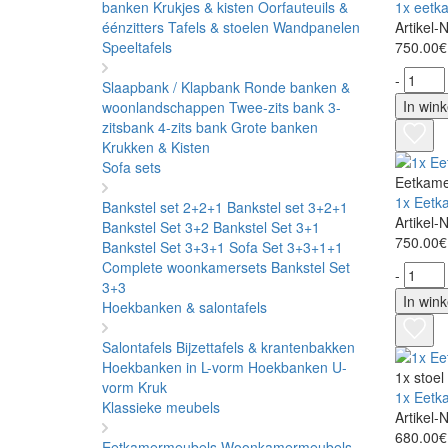
banken
Krukjes & kisten
Oorfauteuils &
1x eetka
éénzitters
Tafels & stoelen
Wandpanelen
Artikel-
Speeltafels
750.00€
-
Slaapbank / Klapbank
Ronde banken &
In win
woonlandschappen
Twee-zits bank
3-
zitsbank
4-zits bank
Grote banken
Krukken & Kisten
Sofa sets
Eetkam
1x Eetk
Bankstel set 2+2+1
Bankstel set 3+2+1
Artikel-
Bankstel Set 3+2
Bankstel Set 3+1
750.00€
Bankstel Set 3+3+1
Sofa Set 3+3+1+1
Complete woonkamersets
Bankstel Set
-
3+3
In win
Hoekbanken & salontafels
Salontafels
Bijzettafels & krantenbakken
Hoekbanken in L-vorm
Hoekbanken U-
1x stoel
vorm
Kruk
1x Eetk
Klassieke meubels
Artikel-
680.00€
Eetkamermeubels
Woonkamermeubels