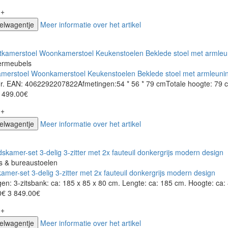
+
kelwagentje
Meer informatie over het artikel
ermeubels
amerstoel Woonkamerstoel Keukenstoelen Beklede stoel met armleuni
Nr. EAN: 4062292207822Afmetingen:54 * 56 * 79 cmTotale hoogte: 79 cm
499.00€
+
kelwagentje
Meer informatie over het artikel
s & bureaustoelen
amer-set 3-delig 3-zitter met 2x fauteuil donkergrijs modern design
en: 3-zitsbank: ca: 185 x 85 x 80 cm. Lengte: ca: 185 cm. Hoogte: ca: 
0€
3 849.00€
+
kelwagentje
Meer informatie over het artikel