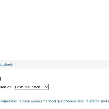
eaustoelen
n
eren op: