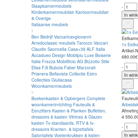
Slaapkamermeubels
-
Kinderkamermeubilair
Kantoormeubilair
In win
& Overige
Italiaanse meubels
Ben Bedrijf
Vaccaricavgiovanni
Eetkam
Arredoclassic meubels
Tarocco Vaccari
1x Eetk
Claudio Saoncella
Casa+39
ALF Italia
Artikel-
Accadueo Design
Mobilpiu Luxe
Boiserie
680.00€
Italia
Frezza
Mobilificio AG
Bizzotto
Stile
-
Elisa
F.lli Bubola
Faber
Marzorati
Prianera
Bellavista Collectie
Estro
In win
Collecties
Giuliacasa
Woonkamermeubels
Boekenkasten & Opbergers
Complete
Fauteuil
woonkamerinrichting
Fauteuils &
Arbeidsk
Eenzitters
Kasten & Planken
Buffetten,
Afmeting
dressoirs & kasten
Vitrines & Glazen
4 550.0
kasten
Tv-standaards, RTV & tv-
-
dressoirs
Kranten- & bijzettafels
In win
Salontafels
Voetenkrukken & kisten