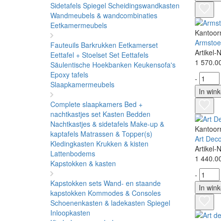
Sidetafels
Spiegel
Scheidingswandkasten
Wandmeubels & wandcombinaties
Eetkamermeubels
Kantoor
Armstoel
Fauteuils
Barkrukken
Eetkamerset
Artikel-
Eettafel + Stoelset Set
Eettafels
1 570.0
Säulentische
Hoekbanken
Keukensofa's
Epoxy tafels
-
Slaapkamermeubels
In win
Complete slaapkamers
Bed +
nachtkastjes set
Kasten
Bedden
Nachtkastjes & sidetafels
Make-up &
Kantoor
kaptafels
Matrassen & Topper(s)
Art Deco
Kledingkasten
Krukken & kisten
Artikel-
Lattenbodems
1 440.0
Kapstokken & kasten
-
Kapstokken sets
Wand- en staande
In win
kapstokken
Kommodes & Consoles
Schoenenkasten & ladekasten
Spiegel
Inloopkasten