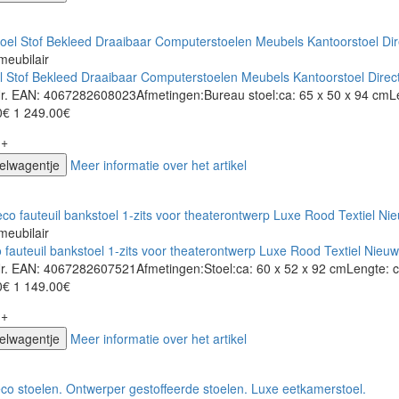
meubilair
 Stof Bekleed Draaibaar Computerstoelen Meubels Kantoorstoel Direct
Nr. EAN: 4067282608023Afmetingen:Bureau stoel:ca: 65 x 50 x 94 cmLe
0€
1 249.00€
+
kelwagentje
Meer informatie over het artikel
meubilair
 fauteuil bankstoel 1-zits voor theaterontwerp Luxe Rood Textiel Nieuw
Nr. EAN: 4067282607521Afmetingen:Stoel:ca: 60 x 52 x 92 cmLengte: c
0€
1 149.00€
+
kelwagentje
Meer informatie over het artikel