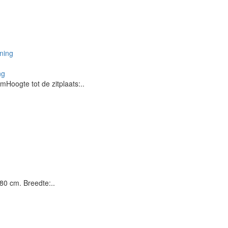
ng
Hoogte tot de zitplaats:..
80 cm. Breedte:..