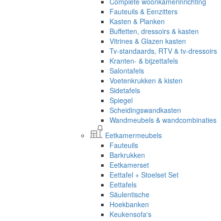
Complete woonkamerinrichting
Fauteuils & Eenzitters
Kasten & Planken
Buffetten, dressoirs & kasten
Vitrines & Glazen kasten
Tv-standaards, RTV & tv-dressoirs
Kranten- & bijzettafels
Salontafels
Voetenkrukken & kisten
Sidetafels
Spiegel
Scheidingswandkasten
Wandmeubels & wandcombinaties
Eetkamermeubels
Fauteuils
Barkrukken
Eetkamerset
Eettafel + Stoelset Set
Eettafels
Säulentische
Hoekbanken
Keukensofa's