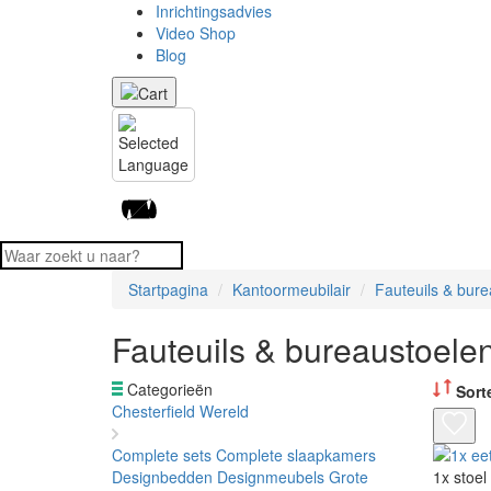
Inrichtingsadvies
Video Shop
Blog
Startpagina
Kantoormeubilair
Fauteuils & bur
Fauteuils & bureaustoele
Categorieën
Sort
Chesterfield Wereld
Complete sets
Complete slaapkamers
Designbedden
Designmeubels
Grote
1x stoel