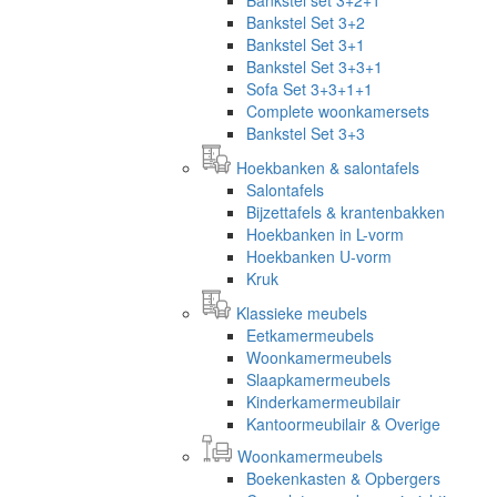
Bankstel Set 3+2
Bankstel Set 3+1
Bankstel Set 3+3+1
Sofa Set 3+3+1+1
Complete woonkamersets
Bankstel Set 3+3
Hoekbanken & salontafels
Salontafels
Bijzettafels & krantenbakken
Hoekbanken in L-vorm
Hoekbanken U-vorm
Kruk
Klassieke meubels
Eetkamermeubels
Woonkamermeubels
Slaapkamermeubels
Kinderkamermeubilair
Kantoormeubilair & Overige
Woonkamermeubels
Boekenkasten & Opbergers