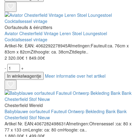
Oorfauteuils & éénzitters
Aviator Chesterfield Vintage Leren Stoel Loungestoel
Cocktailsessel vintage
Artikel-Nr. EAN: 4062292278945Afmetingen:Fauteuil:ca. 76cm x
83cm x 82cmZithoogte: ca. 38cmZitdiepte..
2 320.00€
1 849.00€
-
+
In winkelwagentje
Meer informatie over het artikel
Chesterfield Wereld
Babyblauwe oorfauteuil Fauteuil Ontwerp Bekleding Bank Bank
Chesterfield Stof Nieuw
Artikel Nr. EAN:4067282498631Afmetingen:Ohrensessel :ca: 80 x
77 x 133 cmLengte: ca: 80 cmHoogte: ca..
1 880.00€
1 499.00€