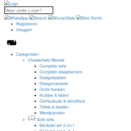
Registreren
Inloggen
Categorieën
Chesterfield Wereld
Complete sets
Complete slaapkamers
Designbedden
Designmeubels
Grote banken
Krukjes & kisten
Oorfauteuils & éénzitters
Tafels & stoelen
Wandpanelen
Sofa sets
Bankstel set 2+2+1
Bankstel set 3+2+1