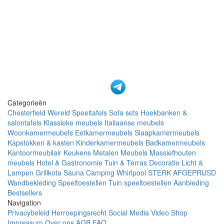
Categorieën
Chesterfield Wereld
Speeltafels
Sofa sets
Hoekbanken &
salontafels
Klassieke meubels
Italiaanse meubels
Woonkamermeubels
Eetkamermeubels
Slaapkamermeubels
Kapstokken & kasten
Kinderkamermeubels
Badkamermeubels
Kantoormeubilair
Keukens
Metalen Meubels
Massiefhouten
meubels
Hotel & Gastronomie
Tuin & Terras
Decoratie
Licht &
Lampen
Grillkota Sauna Camping Whirlpool
STERK AFGEPRIJSD
Wandbekleding
Speeltoestellen Tuin speeltoestellen
Aanbieding
Bestsellers
Navigation
Privacybeleid
Herroepingsrecht
Social Media
Video Shop
Impressum
Over ons
AGB
FAQ