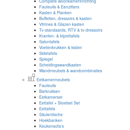
Complete woonkamerinrichting
Fauteuils & Eenzitters
Kasten & Planken
Buffetten, dressoirs & kasten
Vitrines & Glazen kasten
Tv-standaards, RTV & tv-dressoirs
Kranten- & bijzettafels
Salontafels
Voetenkrukken & kisten
Sidetafels
Spiegel
Scheidingswandkasten
Wandmeubels & wandcombinaties
Eetkamermeubels
Fauteuils
Barkrukken
Eetkamerset
Eettafel + Stoelset Set
Eettafels
Säulentische
Hoekbanken
Keukensofa's