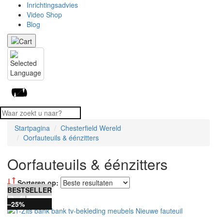
Inrichtingsadvies
Video Shop
Blog
Startpagina
Chesterfield Wereld
Oorfauteuils & éénzitters
Oorfauteuils & éénzitters
Sorteren op:
BESTSELLER
BESTSELLER
–25%
–25%