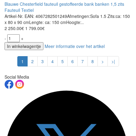
Blauwe Chesterfield fauteuil gestoffeerde bank banken 1,5 zits
Fauteuil Textiel
Artikel-Nr. EAN: 4067282501249Afmetingen:Sofa 1.5 Zits:ca: 150
x 80 x 90 cmLengte: ca: 150 cmHoogte:..
2 250.00€
1 799.00€
-
+
In winkelwagentje
Meer informatie over het artikel
1
2
3
4
5
6
7
8
>
>|
Social Media