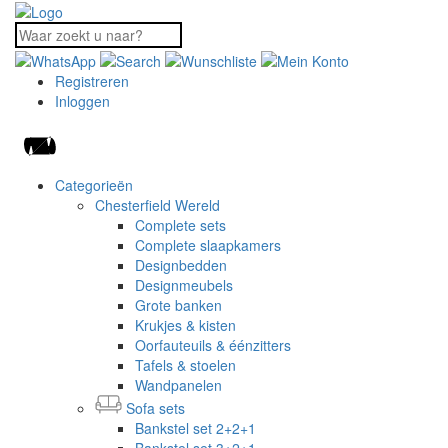
Registreren
Inloggen
Categorieën
Chesterfield Wereld
Complete sets
Complete slaapkamers
Designbedden
Designmeubels
Grote banken
Krukjes & kisten
Oorfauteuils & éénzitters
Tafels & stoelen
Wandpanelen
Sofa sets
Bankstel set 2+2+1
Bankstel set 3+2+1