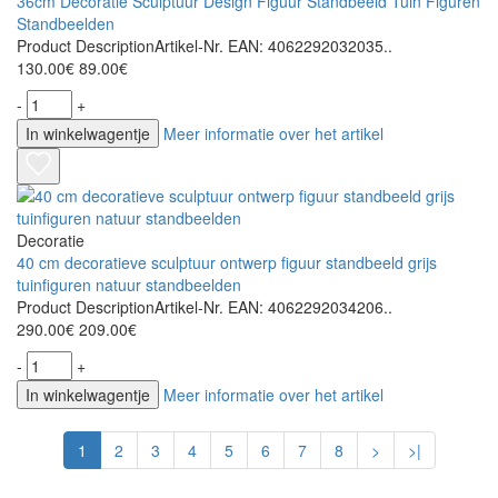
36cm Decoratie Sculptuur Design Figuur Standbeeld Tuin Figuren
Standbeelden
Product DescriptionArtikel-Nr. EAN: 4062292032035..
130.00€
89.00€
-
+
In winkelwagentje
Meer informatie over het artikel
Decoratie
40 cm decoratieve sculptuur ontwerp figuur standbeeld grijs
tuinfiguren natuur standbeelden
Product DescriptionArtikel-Nr. EAN: 4062292034206..
290.00€
209.00€
-
+
In winkelwagentje
Meer informatie over het artikel
1
2
3
4
5
6
7
8
>
>|