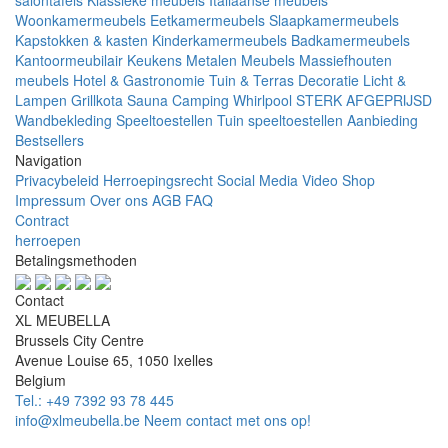
Woonkamermeubels
Eetkamermeubels
Slaapkamermeubels
Kapstokken & kasten
Kinderkamermeubels
Badkamermeubels
Kantoormeubilair
Keukens
Metalen Meubels
Massiefhouten
meubels
Hotel & Gastronomie
Tuin & Terras
Decoratie
Licht &
Lampen
Grillkota Sauna Camping Whirlpool
STERK AFGEPRIJSD
Wandbekleding
Speeltoestellen Tuin speeltoestellen
Aanbieding
Bestsellers
Navigation
Privacybeleid
Herroepingsrecht
Social Media
Video Shop
Impressum
Over ons
AGB
FAQ
Contract
herroepen
Betalingsmethoden
Contact
XL MEUBELLA
Brussels City Centre
Avenue Louise 65, 1050 Ixelles
Belgium
Tel.: +49 7392 93 78 445
info@xlmeubella.be
Neem contact met ons op!