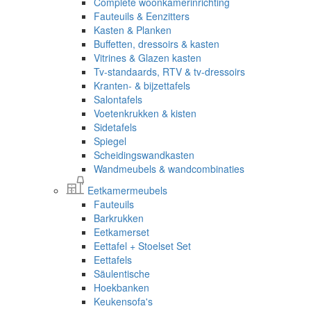
Complete woonkamerinrichting
Fauteuils & Eenzitters
Kasten & Planken
Buffetten, dressoirs & kasten
Vitrines & Glazen kasten
Tv-standaards, RTV & tv-dressoirs
Kranten- & bijzettafels
Salontafels
Voetenkrukken & kisten
Sidetafels
Spiegel
Scheidingswandkasten
Wandmeubels & wandcombinaties
Eetkamermeubels
Fauteuils
Barkrukken
Eetkamerset
Eettafel + Stoelset Set
Eettafels
Säulentische
Hoekbanken
Keukensofa's