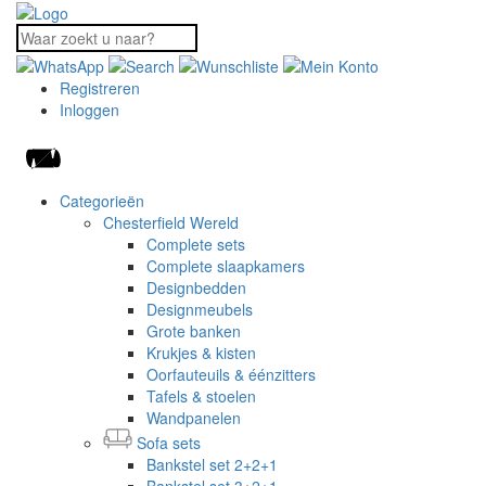
Registreren
Inloggen
Categorieën
Chesterfield Wereld
Complete sets
Complete slaapkamers
Designbedden
Designmeubels
Grote banken
Krukjes & kisten
Oorfauteuils & éénzitters
Tafels & stoelen
Wandpanelen
Sofa sets
Bankstel set 2+2+1
Bankstel set 3+2+1