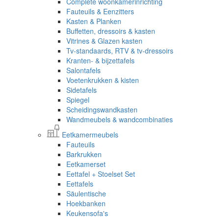
Complete woonkamerinrichting
Fauteuils & Eenzitters
Kasten & Planken
Buffetten, dressoirs & kasten
Vitrines & Glazen kasten
Tv-standaards, RTV & tv-dressoirs
Kranten- & bijzettafels
Salontafels
Voetenkrukken & kisten
Sidetafels
Spiegel
Scheidingswandkasten
Wandmeubels & wandcombinaties
Eetkamermeubels
Fauteuils
Barkrukken
Eetkamerset
Eettafel + Stoelset Set
Eettafels
Säulentische
Hoekbanken
Keukensofa's