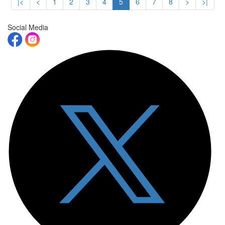
|<
<
1
2
3
4
5
6
7
8
>
>|
Social Media