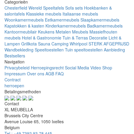
Categorieën
Chesterfield Wereld
Speeltafels
Sofa sets
Hoekbanken &
salontafels
Klassieke meubels
Italiaanse meubels
Woonkamermeubels
Eetkamermeubels
Slaapkamermeubels
Kapstokken & kasten
Kinderkamermeubels
Badkamermeubels
Kantoormeubilair
Keukens
Metalen Meubels
Massiefhouten
meubels
Hotel & Gastronomie
Tuin & Terras
Decoratie
Licht &
Lampen
Grillkota Sauna Camping Whirlpool
STERK AFGEPRIJSD
Wandbekleding
Speeltoestellen Tuin speeltoestellen
Aanbieding
Bestsellers
Navigation
Privacybeleid
Herroepingsrecht
Social Media
Video Shop
Impressum
Over ons
AGB
FAQ
Contract
herroepen
Betalingsmethoden
Contact
XL MEUBELLA
Brussels City Centre
Avenue Louise 65, 1050 Ixelles
Belgium
Tel.: +49 7392 93 78 445