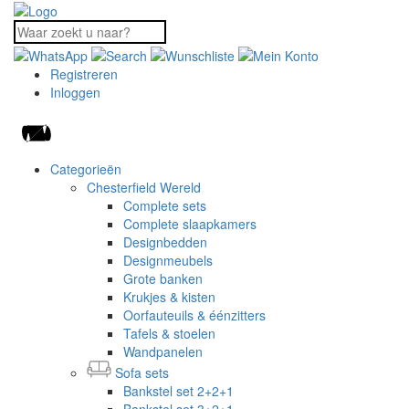
Registreren
Inloggen
Categorieën
Chesterfield Wereld
Complete sets
Complete slaapkamers
Designbedden
Designmeubels
Grote banken
Krukjes & kisten
Oorfauteuils & éénzitters
Tafels & stoelen
Wandpanelen
Sofa sets
Bankstel set 2+2+1
Bankstel set 3+2+1