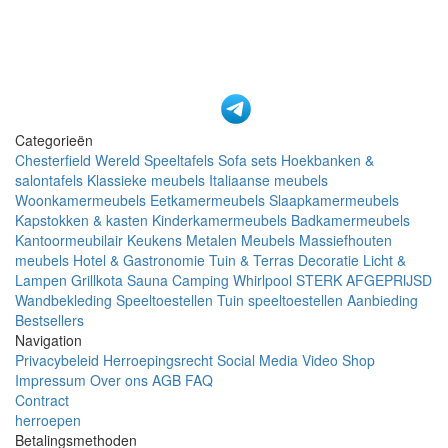
Categorieën
Chesterfield Wereld
Speeltafels
Sofa sets
Hoekbanken &
salontafels
Klassieke meubels
Italiaanse meubels
Woonkamermeubels
Eetkamermeubels
Slaapkamermeubels
Kapstokken & kasten
Kinderkamermeubels
Badkamermeubels
Kantoormeubilair
Keukens
Metalen Meubels
Massiefhouten
meubels
Hotel & Gastronomie
Tuin & Terras
Decoratie
Licht &
Lampen
Grillkota Sauna Camping Whirlpool
STERK AFGEPRIJSD
Wandbekleding
Speeltoestellen Tuin speeltoestellen
Aanbieding
Bestsellers
Navigation
Privacybeleid
Herroepingsrecht
Social Media
Video Shop
Impressum
Over ons
AGB
FAQ
Contract
herroepen
Betalingsmethoden