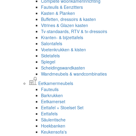
Complete woonkamerinrichting
Fauteuils & Eenzitters
Kasten & Planken
Buffetten, dressoirs & kasten
Vitrines & Glazen kasten
Tv-standaards, RTV & tv-dressoirs
Kranten- & bijzettafels
Salontafels
Voetenkrukken & kisten
Sidetafels
Spiegel
Scheidingswandkasten
Wandmeubels & wandcombinaties
Eetkamermeubels
Fauteuils
Barkrukken
Eetkamerset
Eettafel + Stoelset Set
Eettafels
Säulentische
Hoekbanken
Keukensofa's