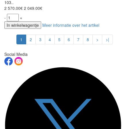
103..
2 570.00€
2 049.00€
-
+
In winkelwagentje
Meer informatie over het artikel
1
2
3
4
5
6
7
8
>
>|
Social Media