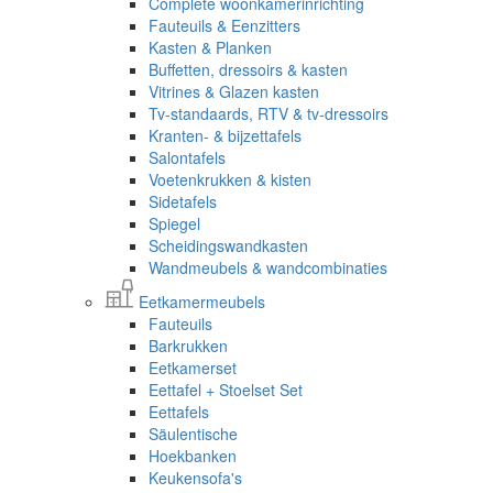
Complete woonkamerinrichting
Fauteuils & Eenzitters
Kasten & Planken
Buffetten, dressoirs & kasten
Vitrines & Glazen kasten
Tv-standaards, RTV & tv-dressoirs
Kranten- & bijzettafels
Salontafels
Voetenkrukken & kisten
Sidetafels
Spiegel
Scheidingswandkasten
Wandmeubels & wandcombinaties
Eetkamermeubels
Fauteuils
Barkrukken
Eetkamerset
Eettafel + Stoelset Set
Eettafels
Säulentische
Hoekbanken
Keukensofa's