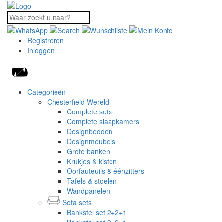
Registreren
Inloggen
Categorieën
Chesterfield Wereld
Complete sets
Complete slaapkamers
Designbedden
Designmeubels
Grote banken
Krukjes & kisten
Oorfauteuils & éénzitters
Tafels & stoelen
Wandpanelen
Sofa sets
Bankstel set 2+2+1
Bankstel set 3+2+1