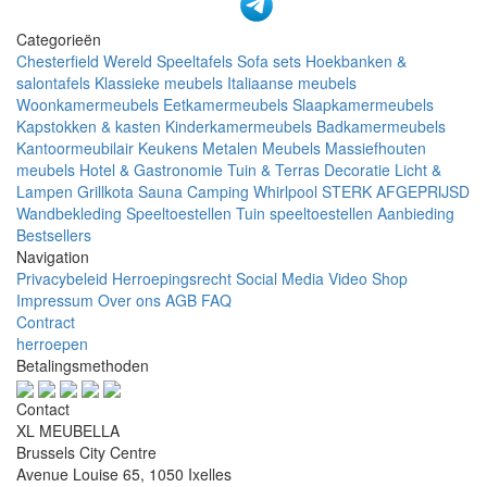
Categorieën
Chesterfield Wereld
Speeltafels
Sofa sets
Hoekbanken &
salontafels
Klassieke meubels
Italiaanse meubels
Woonkamermeubels
Eetkamermeubels
Slaapkamermeubels
Kapstokken & kasten
Kinderkamermeubels
Badkamermeubels
Kantoormeubilair
Keukens
Metalen Meubels
Massiefhouten
meubels
Hotel & Gastronomie
Tuin & Terras
Decoratie
Licht &
Lampen
Grillkota Sauna Camping Whirlpool
STERK AFGEPRIJSD
Wandbekleding
Speeltoestellen Tuin speeltoestellen
Aanbieding
Bestsellers
Navigation
Privacybeleid
Herroepingsrecht
Social Media
Video Shop
Impressum
Over ons
AGB
FAQ
Contract
herroepen
Betalingsmethoden
Contact
XL MEUBELLA
Brussels City Centre
Avenue Louise 65, 1050 Ixelles