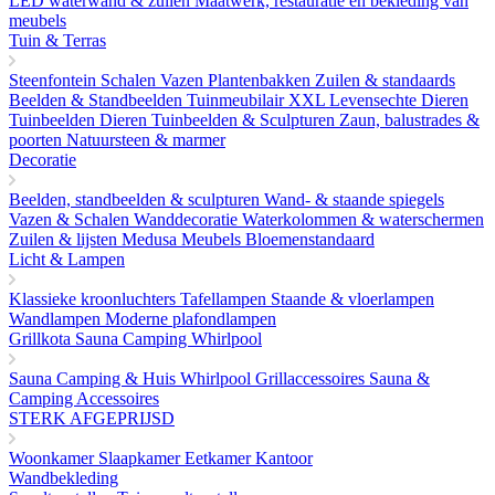
LED waterwand & zuilen
Maatwerk, restauratie en bekleding van
meubels
Tuin & Terras
Steenfontein
Schalen Vazen Plantenbakken
Zuilen & standaards
Beelden & Standbeelden
Tuinmeubilair
XXL Levensechte Dieren
Tuinbeelden Dieren
Tuinbeelden & Sculpturen
Zaun, balustrades &
poorten
Natuursteen & marmer
Decoratie
Beelden, standbeelden & sculpturen
Wand- & staande spiegels
Vazen & Schalen
Wanddecoratie
Waterkolommen & waterschermen
Zuilen & lijsten
Medusa Meubels
Bloemenstandaard
Licht & Lampen
Klassieke kroonluchters
Tafellampen
Staande & vloerlampen
Wandlampen
Moderne plafondlampen
Grillkota Sauna Camping Whirlpool
Sauna
Camping & Huis
Whirlpool
Grillaccessoires
Sauna &
Camping Accessoires
STERK AFGEPRIJSD
Woonkamer
Slaapkamer
Eetkamer
Kantoor
Wandbekleding