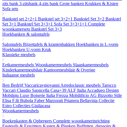
zits bank
3-zitsbank
4-zits bank
Grote banken
Krukken & Kisten
Sofa sets
Bankstel set 2+2+1
Bankstel set 3+2+1
Bankstel Set 3+2
Bankstel
Set 3+1
Bankstel Set 3+3+1
Sofa Set 3+3+1+1
Complete
woonkamersets
Bankstel Set 3+3
Hoekbanken & salontafels
Salontafels
Bijzettafels & krantenbakken
Hoekbanken in L-vorm
Hoekbanken U-vorm
Kruk
Klassieke meubels
Eetkamermeubels
Woonkamermeubels
Slaapkamermeubels
Kinderkamermeubilair
Kantoormeubilair & Overige
Italiaanse meubels
Ben Bedrijf
Vaccaricavgiovanni
Arredoclassic meubels
Tarocco
Vaccari
Claudio Saoncella
Casa+39
ALF Italia
Accadueo Design
Mobilpiu Luxe
Boiserie Italia
Frezza
Mobilificio AG
Bizzotto
Stile
Elisa
F.lli Bubola
Faber
Marzorati
Prianera
Bellavista Collectie
Estro Collecties
Giuliacasa
Woonkamermeubels
Boekenkasten & Opbergers
Complete woonkamerinrichting
Fauteuils & Eenzitters
Kasten & Planken
Buffetten, dressoirs &