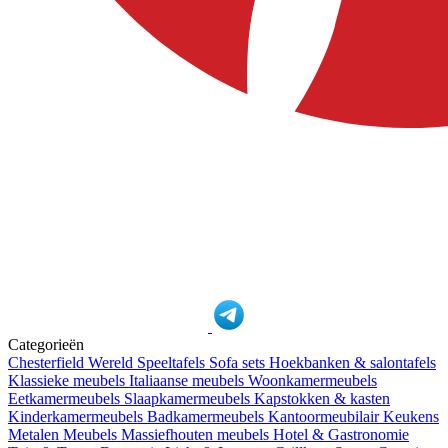
Categorieën
Chesterfield Wereld
Speeltafels
Sofa sets
Hoekbanken & salontafels
Klassieke meubels
Italiaanse meubels
Woonkamermeubels
Eetkamermeubels
Slaapkamermeubels
Kapstokken & kasten
Kinderkamermeubels
Badkamermeubels
Kantoormeubilair
Keukens
Metalen Meubels
Massiefhouten meubels
Hotel & Gastronomie