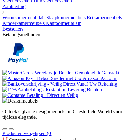
Speeltoestellen Tuin speeltoestellen
Aanbieding
Woonkamermeubilair
Slaapkamermeubels
Eetkamermeubels
Kinderkamermeubels
Kantoormeubilair
Bestsellers
Betalingsmethoden
Ontdek stijlvolle designmeubels bij Chesterfield Wereld voor
tijdloze elegantie.
Producten vergelijken (0)