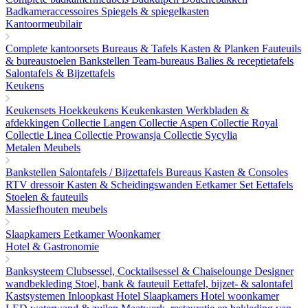
Badkameraccessoires
Spiegels & spiegelkasten
Kantoormeubilair
Complete kantoorsets
Bureaus & Tafels
Kasten & Planken
Fauteuils
& bureaustoelen
Bankstellen
Team-bureaus
Balies & receptietafels
Salontafels & Bijzettafels
Keukens
Keukensets
Hoekkeukens
Keukenkasten
Werkbladen &
afdekkingen
Collectie Langen
Collectie Aspen
Collectie Royal
Collectie Linea
Collectie Prowansja
Collectie Sycylia
Metalen Meubels
Bankstellen
Salontafels / Bijzettafels
Bureaus
Kasten & Consoles
RTV dressoir
Kasten & Scheidingswanden
Eetkamer Set
Eettafels
Stoelen & fauteuils
Massiefhouten meubels
Slaapkamers
Eetkamer
Woonkamer
Hotel & Gastronomie
Banksysteem
Clubsessel, Cocktailsessel & Chaiselounge
Designer
wandbekleding
Stoel, bank & fauteuil
Eettafel, bijzet- & salontafel
Kastsystemen Inloopkast
Hotel Slaapkamers
Hotel woonkamer