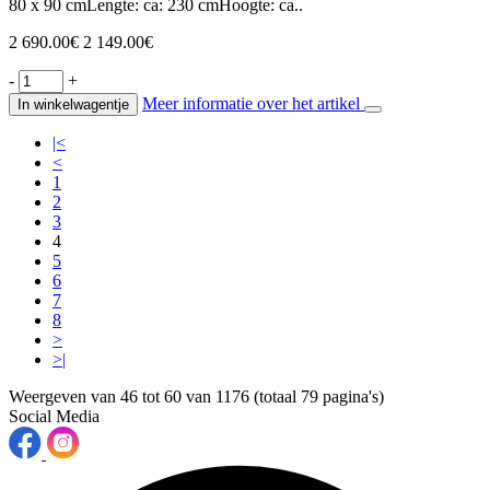
80 x 90 cmLengte: ca: 230 cmHoogte: ca..
2 690.00€
2 149.00€
-
+
Meer informatie over het artikel
In winkelwagentje
|<
<
1
2
3
4
5
6
7
8
>
>|
Weergeven van 46 tot 60 van 1176 (totaal 79 pagina's)
Social Media