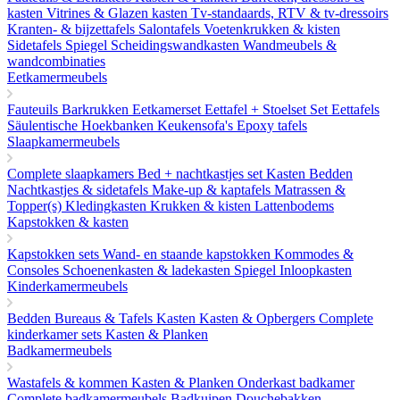
kasten
Vitrines & Glazen kasten
Tv-standaards, RTV & tv-dressoirs
Kranten- & bijzettafels
Salontafels
Voetenkrukken & kisten
Sidetafels
Spiegel
Scheidingswandkasten
Wandmeubels &
wandcombinaties
Eetkamermeubels
Fauteuils
Barkrukken
Eetkamerset
Eettafel + Stoelset Set
Eettafels
Säulentische
Hoekbanken
Keukensofa's
Epoxy tafels
Slaapkamermeubels
Complete slaapkamers
Bed + nachtkastjes set
Kasten
Bedden
Nachtkastjes & sidetafels
Make-up & kaptafels
Matrassen &
Topper(s)
Kledingkasten
Krukken & kisten
Lattenbodems
Kapstokken & kasten
Kapstokken sets
Wand- en staande kapstokken
Kommodes &
Consoles
Schoenenkasten & ladekasten
Spiegel
Inloopkasten
Kinderkamermeubels
Bedden
Bureaus & Tafels
Kasten
Kasten & Opbergers
Complete
kinderkamer sets
Kasten & Planken
Badkamermeubels
Wastafels & kommen
Kasten & Planken
Onderkast badkamer
Complete badkamermeubels
Badkuipen
Douchebakken