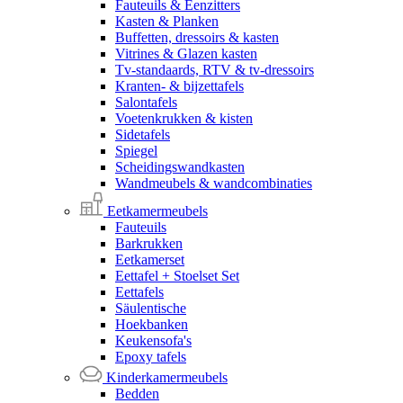
Fauteuils & Eenzitters
Kasten & Planken
Buffetten, dressoirs & kasten
Vitrines & Glazen kasten
Tv-standaards, RTV & tv-dressoirs
Kranten- & bijzettafels
Salontafels
Voetenkrukken & kisten
Sidetafels
Spiegel
Scheidingswandkasten
Wandmeubels & wandcombinaties
Eetkamermeubels
Fauteuils
Barkrukken
Eetkamerset
Eettafel + Stoelset Set
Eettafels
Säulentische
Hoekbanken
Keukensofa's
Epoxy tafels
Kinderkamermeubels
Bedden