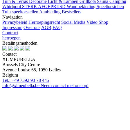
Tuin & Terras
Decoratie
Licht & Lampen
Grillkota Sauna Camping
Whirlpool
STERK AFGEPRIJSD
Wandbekleding
Speeltoestellen
Tuin speeltoestellen
Aanbieding
Bestsellers
Navigation
Privacybeleid
Herroepingsrecht
Social Media
Video Shop
Impressum
Over ons
AGB
FAQ
Contract
herroepen
Betalingsmethoden
Contact
XL MEUBELLA
Brussels City Centre
Avenue Louise 65, 1050 Ixelles
Belgium
Tel.: +49 7392 93 78 445
info@xlmeubella.be
Neem contact met ons op!